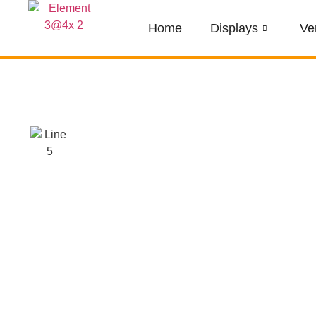
Home
Displays
Ve
Unsere Services – Maßgeschne
Innovationsprozesse und Ihre 
Unsere
Innovationsprodukte
verbinden 
Digitaltechnik und machen Ihre Marke 
einem echten Blickfang. Ausgestattet mit
werden können, ermöglichen sie eine 
interaktiven Inhalten.
Ob für Produktvorstellungen, Werbeka