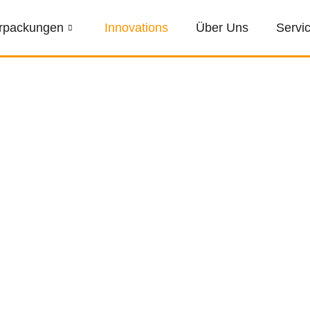
rpackungen
Innovations
Über Uns
Servi
iderte Lösungen für Displays, Verpackungen,
Prozessoptimierung.
hochwertige Displaylösungen mit modernster
am Point of Sale zu
 integrierten Bildschirmen, die individuell bespielt
dynamische Präsentation von Videos, Animationen oder
mpagnen oder Markeninszenierungen – diese innovativen