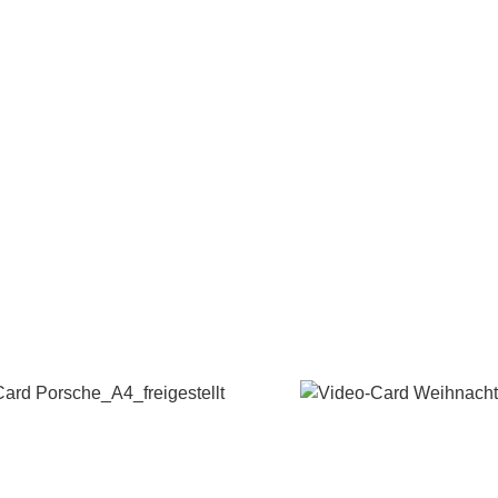
it, erhöhen die Kundeninteraktion und bleiben nachhaltig
ngsmöglichkeiten passen sie sich perfekt an Ihre
heben Sie Ihre Präsentation auf das nächste Level!