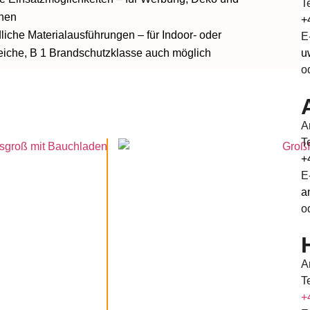
T
onen
+
dliche Materialausführungen
– für Indoor- oder
E
eiche, B 1 Brandschutzklasse auch möglich
u
o
A
T
+
E
a
o
A
T
+