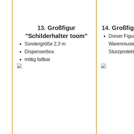
13.
Großfigur
14.
Großfig
"Schilderhalter toom"
Dieser Figu
Sondergröße 2,3 m
Warenmuster
Dispenserbox
Sturzprotek
mittig faltbar