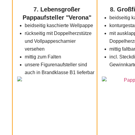
7.
Lebensgroßer
8.
Großfi
Pappaufsteller "Verona"
beidseitig 
beidseitig kaschierte Wellpappe
konturgesta
rückseitig mit Doppelherzstütze
mit ausklap
und Vollpappescharnier
Doppelherz
versehen
mittig faltba
mittig zum Falten
incl. Steckd
unsere Figurenaufsteller sind
Gewinnkart
auch in Brandklasse B1 lieferbar