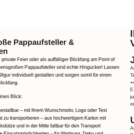
ße Pappaufsteller &
en
private Feier oder als auffälliger Blickfang am Point of
bensgroßen Pappaufsteller sind echte Hingucker! Lassen
A
ßfigur individuell gestalten und sorgen somit für einen
T
+
lickfang.
E
einen Blick:
j
o
gestaltbar
– mit Ihrem Wunschmotiv, Logo oder Text
t zu transportieren
– aus hochwertigem Karton mit
kstütze und in der Mitte faltbar für den Transport
A
e Einsatzmöglichkeiten
– für Werbung, Deko und