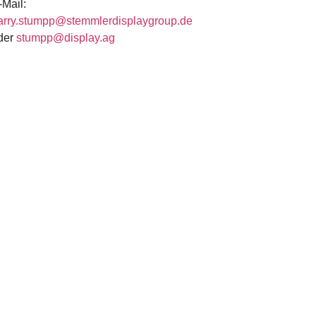
-Mail:
arry.stumpp@stemmlerdisplaygroup.de
der
stumpp@display.ag