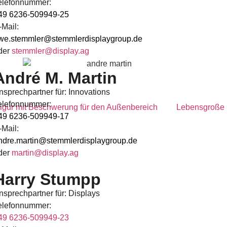
elefonnummer:
49 6236-509949-25
-Mail:
we.stemmler@stemmlerdisplaygroup.de
der
stemmler@display.ag
André M. Martin
nsprechpartner für: Innovations
elefonnummer:
49 6236-509949-17
-Mail:
ndre.martin@stemmlerdisplaygroup.de
der
martin@display.ag
Harry Stumpp
nsprechpartner für: Displays
elefonnummer:
49 6236-509949-23