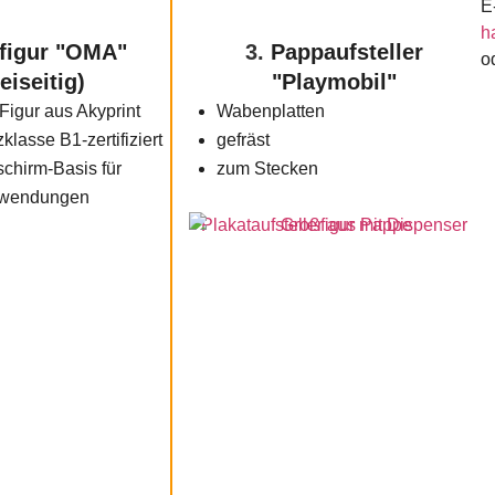
E
h
figur "OMA"
3.
Pappaufsteller
o
eiseitig)
"Playmobil"
Figur aus Akyprint
Wabenplatten
lasse B1-zertifiziert
gefräst
chirm-Basis für
zum Stecken
nwendungen